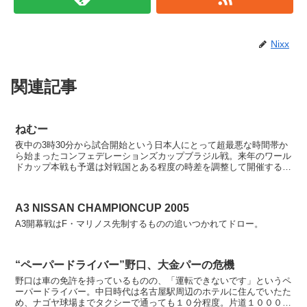
Nixx
関連記事
ねむー
夜中の3時30分から試合開始という日本人にとって超最悪な時間帯か
ら始まったコンフェデレーションズカップブラジル戦。来年のワール
ドカップ本戦も予選は対戦国とある程度の時差を調整して開催するは
ずなのでもうちょっとましでしょうけど、決勝Tからは日...
A3 NISSAN CHAMPIONCUP 2005
A3開幕戦はF・マリノス先制するものの追いつかれてドロー。
“ペーパードライバー”野口、大金パーの危機
野口は車の免許を持っているものの、「運転できないです」というペ
ーパードライバー。中日時代は名古屋駅周辺のホテルに住んでいたた
め、ナゴヤ球場までタクシーで通っても１０分程度。片道１０００円