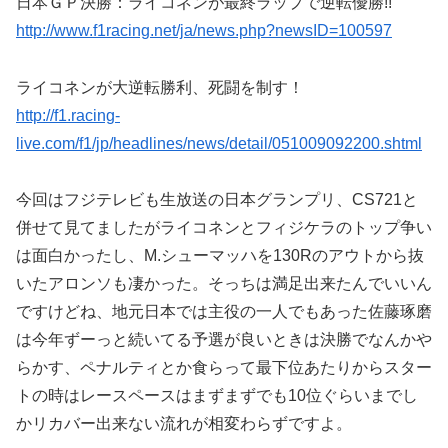
日本ＧＰ決勝：ライコネンが最終ラップで逆転優勝!!
http://www.f1racing.net/ja/news.php?newsID=100597
ライコネンが大逆転勝利、死闘を制す！
http://f1.racing-
live.com/f1/jp/headlines/news/detail/051009092200.shtml
今回はフジテレビも生放送の日本グランプリ、CS721と
併せて見てましたがライコネンとフィジケラのトップ争い
は面白かったし、M.シューマッハを130Rのアウトから抜
いたアロンソも凄かった。そっちは満足出来たんでいいん
ですけどね、地元日本では主役の一人でもあった佐藤琢磨
は今年ずーっと続いてる予選が良いときは決勝でなんかや
らかす、ペナルティとか食らって最下位あたりからスター
トの時はレースペースはまずまずでも10位ぐらいまでし
かリカバー出来ない流れが相変わらずですよ。