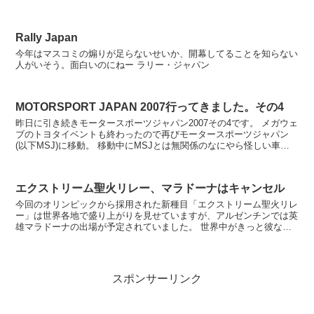
弱で済んだ。ところが巨人では、そうはいかない。 巨...
Rally Japan
今年はマスコミの煽りが足らないせいか、開幕してることを知らない
人がいそう。面白いのにねー ラリー・ジャパン
MOTORSPORT JAPAN 2007行ってきました。その4
昨日に引き続きモータースポーツジャパン2007その4です。 メガウェ
ブのトヨタイベントも終わったので再びモータースポーツジャパン
(以下MSJ)に移動。 移動中にMSJとは無関係のなにやら怪しい車
も・・・ あ、これか。 デイリースポー...
エクストリーム聖火リレー、マラドーナはキャンセル
今回のオリンピックから採用された新種目「エクストリーム聖火リレ
ー」は世界各地で盛り上がりを見せていますが、アルゼンチンでは英
雄マラドーナの出場が予定されていました。 世界中がきっと彼なら
何かやってくれると信じ、自分の予想としては”神の...
スポンサーリンク