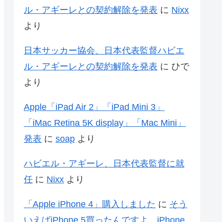
ル・アギーレとの契約解除を発表
に
Nixx
より
日本サッカー協会、日本代表監督ハビエ
ル・アギーレとの契約解除を発表
に
ひで
より
Apple「iPad Air 2」「iPad Mini 3」
「iMac Retina 5K display」「Mac Mini」
発表
に
soap
より
ハビエル・アギーレ、日本代表監督に就
任
に
Nixx
より
「Apple iPhone 4」購入しました
に
そう
いえばiPhone 5買ったんですよ、iPhone