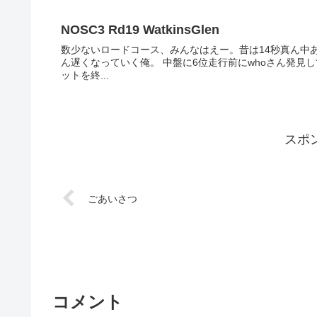
NOSC3 Rd19 WatkinsGlen
数少ないロードコース、みんなはえー。昔は14秒真ん中
ん遅くなっていく俺。 中盤に6位走行前にwhoさん発見して追っかけるも差が縮まらないままピットで燃料補給。2台ともピ
ットを終...
スポ
ごあいさつ
コメント