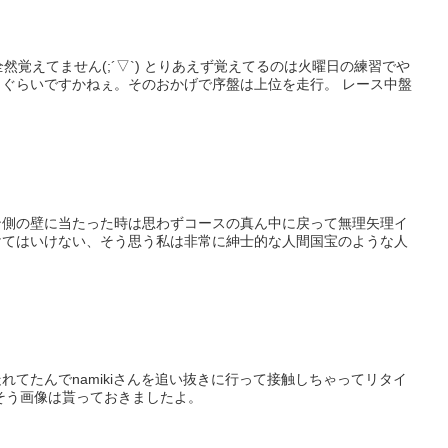
覚えてません(;´▽`) とりあえず覚えてるのは火曜日の練習でや
いですかねぇ。そのおかげで序盤は上位を走行。 レース中盤
ン側の壁に当たった時は思わずコースの真ん中に戻って無理矢理イ
けてはいけない、そう思う私は非常に紳士的な人間国宝のような人
てたんでnamikiさんを追い抜きに行って接触しちゃってリタイ
った。。。ごめんなさい。 あーそうそう画像は貰っておきましたよ。