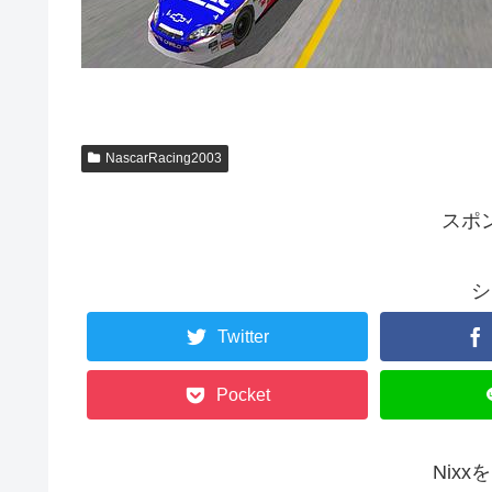
NascarRacing2003
スポ
シ
Twitter
Pocket
Nix