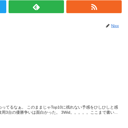
Nixx
ってるなぁ。 このままじゃTop10に残れない予感をひしひしと感
けどラスト数周3台の優勝争いは面白かった。 3Wid。。。。。ここまで書い...