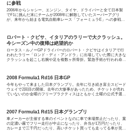
に参戦
2006年からシャシー、エンジン、タイヤ、ドライバーと全て日本製
でF1に挑んだ末にチームが2008年に解散していたスーパーアグリ
が、来年から始まる電気自動車レース「フォーミュラE」への参戦を
再び代表となった鈴木亜久里が正式に発表し、6年ぶり...
ロバート・クビサ、イタリアのラリーで大クラッシュ。
今シーズン中の復帰は絶望的か
ロータス・ルノーGPドライバーのロバート・クビサはイタリアで行
われたラリー「ロンド・ディ・アンドラ」に出場していた際に大きな
クラッシュを起こし右腕や足を複数ヶ所骨折。緊急手術が行われ命に
別状は無いものの、少なくとも今期前半のF1参戦はほぼ絶...
2008 Formula1 Rd16 日本GP
今年もやって来ました日本グランプリ。去年に引き続き富士スピード
ウェイで2回目の開催。去年の大惨事があったため、チケットが売れ
ていないのか金曜のフリープラクティスはともかく土曜の公式予選で
もガララーガな観客席。明日の決勝は7-8万人？ ...
2007 Formula1 Rd15 日本グランプリ
車メーカーが主催する車のイベントなのに車で来場禁止だったり、案
の定濃い霧でフリー走行が中止になったり、弁当が1万円だったり、
カレーまで三千円だったり、高いチケット買っても走ってる車が見え
なかったりと多くのネタを振りまいた今年の日本グランプリ...