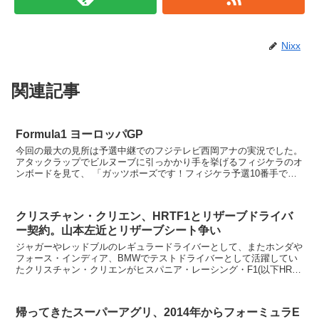
Nixx
関連記事
Formula1 ヨーロッパGP
今回の最大の見所は予選中継でのフジテレビ西岡アナの実況でした。
アタックラップでビルヌーブに引っかかり手を挙げるフィジケラのオ
ンボードを見て、 「ガッツポーズです！フィジケラ予選10番手でガ
ッツポーズ！これが今年の予選の厳しさ！！！またガッ...
クリスチャン・クリエン、HRTF1とリザーブドライバ
ー契約。山本左近とリザーブシート争い
ジャガーやレッドブルのレギュラードライバーとして、またホンダや
フォース・インディア、BMWでテストドライバーとして活躍してい
たクリスチャン・クリエンがヒスパニア・レーシング・F1(以下HRT
F1)とテスト兼リザーブドライバーとして契約を発...
帰ってきたスーパーアグリ、2014年からフォーミュラE